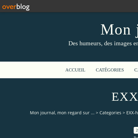
Mon j
Des humeurs, des images en 
ACCUEIL
CATÉGORIES
C
EXX
Mon journal, mon regard sur ...
>
Categories
>
EXX-h
2