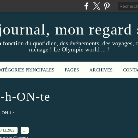
ournal, mon regard s
fonction du quotidien, des événements, des voyages, d
ménage ! Le Olympie world ... !
ATÉGORIES PRINCIPALES
PAGES
ARCHIVES
CONT
-h-ON-te
-ON-te
8.12.2022
…