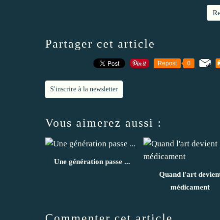
Re
Partager cet article
Repost
0
S'inscrire à la newsletter
Vous aimerez aussi :
Une génération passe ...
Quand l'art devien
médicament
Commenter cet article