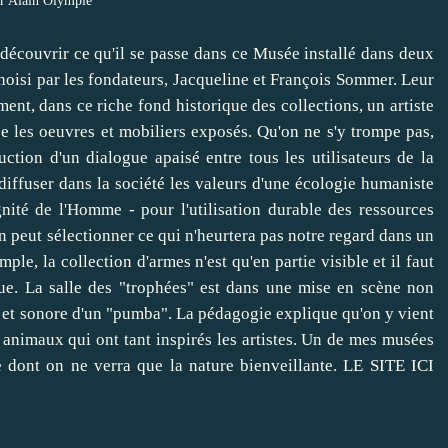
r Alain Olympie
découvrir ce qu'il se passe dans ce Musée installé dans deux
hoisi par les fondateurs, Jacqueline et François Sommer. Leur
ment, dans ce riche fond historique des collections, un artiste
e les oeuvres et mobiliers exposés. Qu'on ne s'y trompe pas,
uction d'un dialogue apaisé entre tous les utilisateurs de la
diffuser dans la société les valeurs d'une écologie humaniste
gnité de l'Homme - pour l'utilisation durable des ressources
n peut sélectionner ce qui n'heurtera pas notre regard dans un
le, la collection d'armes n'est qu'en partie visible et il faut
ndue. La salle des "trophées" est dans une mise en scène non
 et sonore d'un "pumba". La pédagogie explique qu'on y vient
 animaux qui ont tant inspirés les artistes. Un de mes musées
e dont on ne verra que la nature bienveillante.
LE SITE ICI