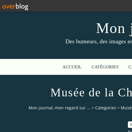
Mon j
Des humeurs, des images en 
ACCUEIL
CATÉGORIES
C
Musée de la Ch
Mon journal, mon regard sur ...
>
Categories
>
Musée
0