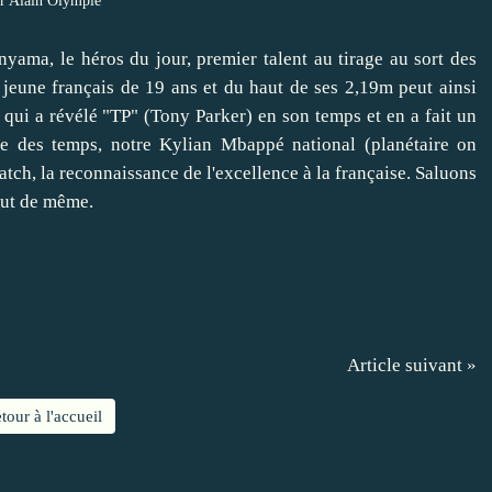
r Alain Olympie
ama, le héros du jour, premier talent au tirage au sort des
jeune français de 19 ans et du haut de ses 2,19m peut ainsi
 qui a révélé "TP" (Tony Parker) en son temps et en a fait un
ne des temps, notre Kylian Mbappé national (planétaire on
match, la reconnaissance de l'excellence à la française. Saluons
out de même.
Article suivant »
tour à l'accueil