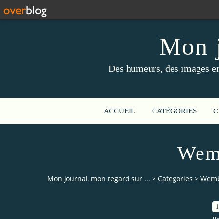
Mon j
Des humeurs, des images en 
ACCUEIL
CATÉGORIES
C
Wem
Mon journal, mon regard sur ...
>
Categories
>
Wem
1