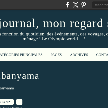
ournal, mon regard s
fonction du quotidien, des événements, des voyages, d
ménage ! Le Olympie world ... !
ATÉGORIES PRINCIPALES
PAGES
ARCHIVES
CONT
banyama
banyama
7.05.2023
…