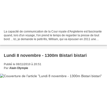
La capacité de communication de la Cour royale d'Angleterre est fascinante
quand, lors d'un voyage, l'on prend le temps de regarder la presse de tout
bord ... Ici, je demande le petit-fils, William, qui va épouser en 2011 une
"roturière" pour la plus...
Lundi 8 novembre - 1300m Bistari bistari
Publié le 08/11/2010 à 20:51
Par
Alain Olympie