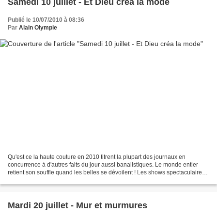
Samedi 10 juillet - Et Dieu créa la mode
Publié le 10/07/2010 à 08:36
Par
Alain Olympie
Qu'est ce la haute couture en 2010 titrent la plupart des journaux en
concurrence à d'autres faits du jour aussi banalistiques. Le monde entier
retient son souffle quand les belles se dévoilent ! Les shows spectaculaires
se font rares. Dans le cénacle...
Mardi 20 juillet - Mur et murmures