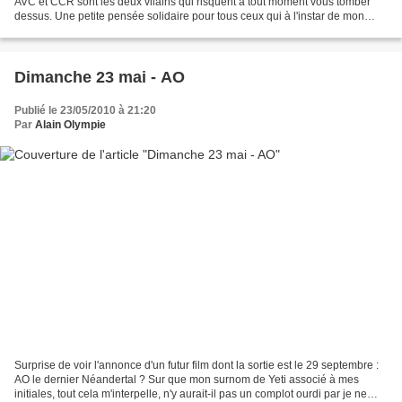
AVC et CCR sont les deux vilains qui risquent à tout moment vous tomber
dessus. Une petite pensée solidaire pour tous ceux qui à l'instar de mon
oncle préféré en sont victimes....
Dimanche 23 mai - AO
Publié le 23/05/2010 à 21:20
Par
Alain Olympie
Surprise de voir l'annonce d'un futur film dont la sortie est le 29 septembre :
AO le dernier Néandertal ? Sur que mon surnom de Yeti associé à mes
initiales, tout cela m'interpelle, n'y aurait-il pas un complot ourdi par je ne