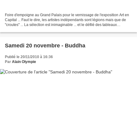
Foire d'empoigne au Grand Palais pour le vernissage de l'exposition Art en
Capital ... Faut le dire, les artistes indépendants sont légions mais que de
"croutes" ... La sélection est inimaginable ... et le défilé des tableaux
interminables ... L'art de...
Samedi 20 novembre - Buddha
Publié le 20/11/2010 à 16:36
Par
Alain Olympie