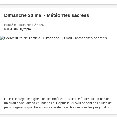
sais qui ? ... De là à...
Dimanche 30 mai - Météorites sacrées
Publié le 30/05/2010 à 18:43
Par
Alain Olympie
Un truc incroyable digne d'un film américain, cette météorite qui tombe sur
un quartier de Jakarta en Indonésie. Depuis le 29 avril ce sont des pluies de
petits fragments qui chutent sur ce vaste pays, bravant tous les prognostics
des scientifiques, prévoyant...