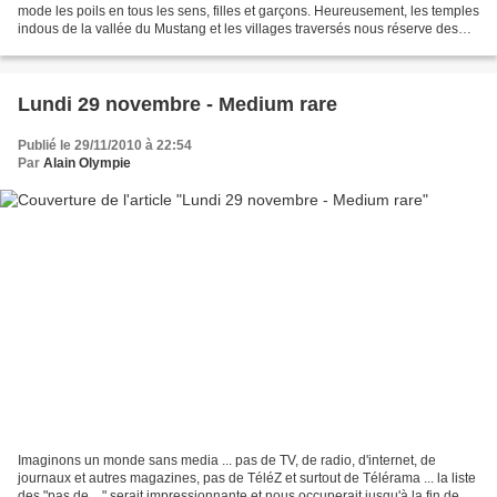
mode les poils en tous les sens, filles et garçons. Heureusement, les temples
indous de la vallée du Mustang et les villages traversés nous réserve des
éléments de comparaison qui...
Lundi 29 novembre - Medium rare
Publié le 29/11/2010 à 22:54
Par
Alain Olympie
Imaginons un monde sans media ... pas de TV, de radio, d'internet, de
journaux et autres magazines, pas de TéléZ et surtout de Télérama ... la liste
des "pas de ..." serait impressionnante et nous occuperait jusqu'à la fin de