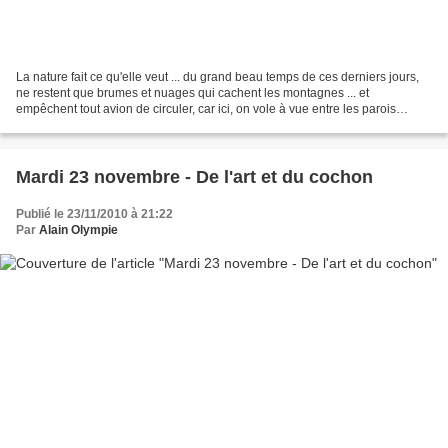
La nature fait ce qu'elle veut ... du grand beau temps de ces derniers jours,
ne restent que brumes et nuages qui cachent les montagnes ... et
empêchent tout avion de circuler, car ici, on vole à vue entre les parois
vertigineuses ... On pourrait consulter...
Mardi 23 novembre - De l'art et du cochon
Publié le 23/11/2010 à 21:22
Par
Alain Olympie