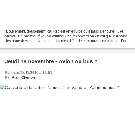
"Doucement, doucement" car ici c'est en équipe qu'il faudra endurer ... et
arriver ! Ce premier réveil va affirmer une reconversion en critique culinaire
des pancakes et des omelettes locales. L'étude comparée commence ! Dans
la série des comparatifs,...
Jeudi 18 novembre - Avion ou bus ?
Publié le 18/11/2010 à 15:51
Par
Alain Olympie