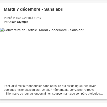
Mardi 7 décembre - Sans abri
Publié le 07/12/2010 à 15:12
Par
Alain Olympie
L'actualité met à l'honneur les sans-abris, ce qui est de rigueur en hiver ...
quelques historiettes du cru : Un SDF néerlandais, Jerry, s'est retrouvé
millionnaire du jour au lendemain en soupçonnant que son père biologique
pouvait être le propriétaire...