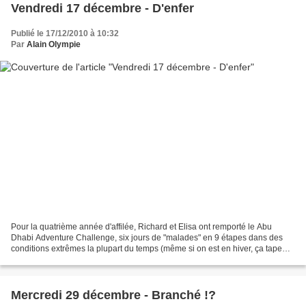
Vendredi 17 décembre - D'enfer
Publié le 17/12/2010 à 10:32
Par
Alain Olympie
Pour la quatrième année d'affilée, Richard et Elisa ont remporté le Abu
Dhabi Adventure Challenge, six jours de "malades" en 9 étapes dans des
conditions extrêmes la plupart du temps (même si on est en hiver, ça tape
dans le coin !) ... Mieux, ils ont...
Mercredi 29 décembre - Branché !?