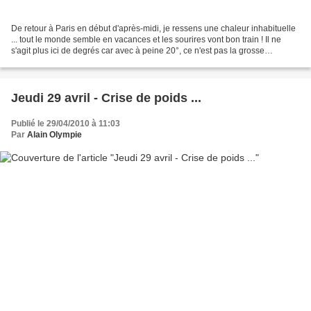
De retour à Paris en début d'après-midi, je ressens une chaleur inhabituelle
... tout le monde semble en vacances et les sourires vont bon train ! Il ne
s'agit plus ici de degrés car avec à peine 20°, ce n'est pas la grosse
"caliente" et je trouve exagéré...
Jeudi 29 avril - Crise de poids ...
Publié le 29/04/2010 à 11:03
Par
Alain Olympie