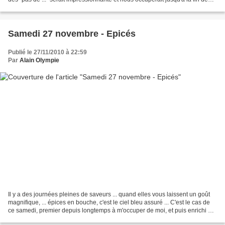
nos jours, tant tous les...
Samedi 27 novembre - Epicés
Publié le 27/11/2010 à 22:59
Par
Alain Olympie
Il y a des journées pleines de saveurs ... quand elles vous laissent un goût
magnifique, ... épices en bouche, c'est le ciel bleu assuré ... C'est le cas de
ce samedi, premier depuis longtemps à m'occuper de moi, et puis enrichi de
rencontres, de regards,...