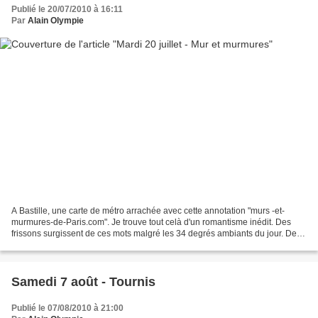
Publié le 20/07/2010 à 16:11
Par
Alain Olympie
A Bastille, une carte de métro arrachée avec cette annotation "murs -et-
murmures-de-Paris.com". Je trouve tout celà d'un romantisme inédit. Des
frissons surgissent de ces mots malgré les 34 degrés ambiants du jour. Des
graphes de la ville ? Que sont ces...
Samedi 7 août - Tournis
Publié le 07/08/2010 à 21:00