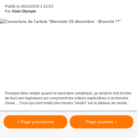
Publié le 29/12/2010 à 22:53
Par
Alain Olympie
Pourquoi faire simple quand on peut faire compliqué, ça serait le mot d'ordre
de tous ses ingénieurs qui conçoivent les notices explicatives à la moindre
chose ... Ceux qui sont restés des heures "vissés" sur le tableau de montage
simple des meubles Ikea...
< Page précédente
Page suivante >