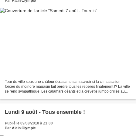
Par
Alain Olympie
Tour de ville sous une châleur écrasante sans savoir si la climatisation
forcée du moindre magasin fait perdre tous les repères finalement !? La ville
se rend sympathique. Les calamars géants et la crevette jumbo grillés au
marché au poisson impliquent...
Lundi 9 août - Tous ensemble !
Publié le 09/08/2010 à 21:00
Par
Alain Olympie