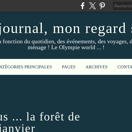
ournal, mon regard s
fonction du quotidien, des événements, des voyages, d
ménage ! Le Olympie world ... !
ATÉGORIES PRINCIPALES
PAGES
ARCHIVES
CONT
s ... la forêt de
janvier