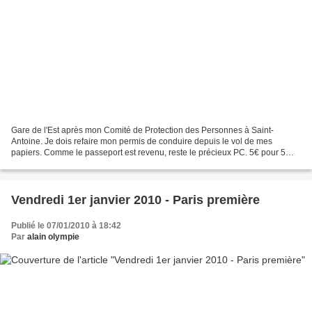
Gare de l'Est après mon Comité de Protection des Personnes à Saint-
Antoine. Je dois refaire mon permis de conduire depuis le vol de mes
papiers. Comme le passeport est revenu, reste le précieux PC. 5€ pour 5
photos, les prix ne valent plus rien dire et...
Vendredi 1er janvier 2010 - Paris première
Publié le 07/01/2010 à 18:42
Par
alain olympie