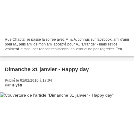
Rue Chaptal, je passe la soirée avec M. & A. connus sur facebook, ami d'ami
pour M., puis ami de mon ami accepté pour A.. "Etrange" - mais est-ce
vraiment le mot - ces rencontres inconnues, oser et ne pas regretter. J'en
veux pour preuve mes correspondances...
Dimanche 31 janvier - Happy day
Publié le 01/02/2010 à 17:04
Par
le yéti