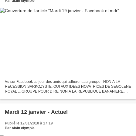
Par
alain olympie
Vu sur Facebook ce jour des amis qui adhérent au groupe : NON A LA
RECESSION SARKOZYSTE, OUI AUX IDEES NOVATRICES DE SEGOLENE
ROYAL ... GROUPE POUR DIRE NON A LA REPUBLIQUE BANANIERE,
Non à la concentration de tous les pouvoirs dans les mains d'un seul....
Mardi 12 janvier - Actuel
Publié le 12/01/2010 à 17:19
Par
alain olympie