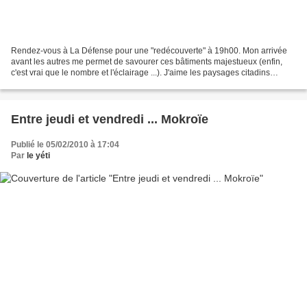
Rendez-vous à La Défense pour une "redécouverte" à 19h00. Mon arrivée
avant les autres me permet de savourer ces bâtiments majestueux (enfin,
c'est vrai que le nombre et l'éclairage ...). J'aime les paysages citadins
modernes, c'est comme ça ! Le Centre...
Entre jeudi et vendredi ... Mokroïe
Publié le 05/02/2010 à 17:04
Par
le yéti