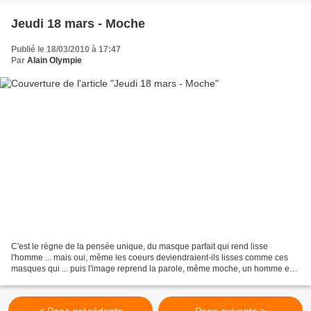
Jeudi 18 mars - Moche
Publié le 18/03/2010 à 17:47
Par
Alain Olympie
C'est le règne de la pensée unique, du masque parfait qui rend lisse
l'homme ... mais oui, même les coeurs deviendraient-ils lisses comme ces
masques qui ... puis l'image reprend la parole, même moche, un homme est
un homme, un coeur qui bat, qui aime...
< Page précédente
Page suivante >