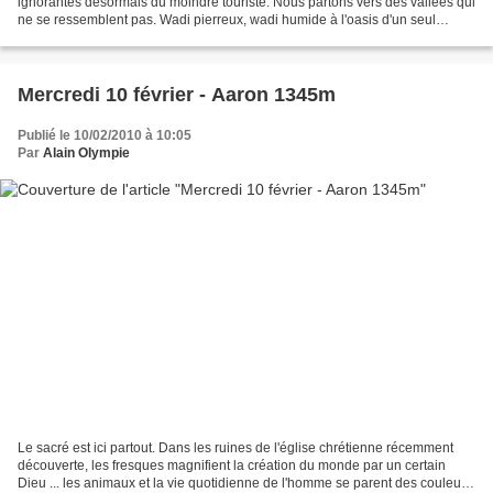
ignorantes désormais du moindre touriste. Nous partons vers des vallées qui
ne se ressemblent pas. Wadi pierreux, wadi humide à l'oasis d'un seul
palmier, wadi blanc puis wadi rouge...
Mercredi 10 février - Aaron 1345m
Publié le 10/02/2010 à 10:05
Par
Alain Olympie
Le sacré est ici partout. Dans les ruines de l'église chrétienne récemment
découverte, les fresques magnifient la création du monde par un certain
Dieu ... les animaux et la vie quotidienne de l'homme se parent des couleurs