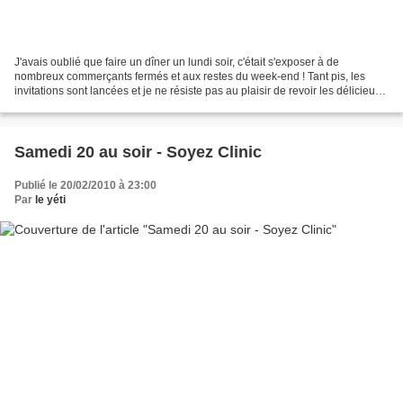
J'avais oublié que faire un dîner un lundi soir, c'était s'exposer à de
nombreux commerçants fermés et aux restes du week-end ! Tant pis, les
invitations sont lancées et je ne résiste pas au plaisir de revoir les délicieux
M&A, rencontrés via le réseau...
Samedi 20 au soir - Soyez Clinic
Publié le 20/02/2010 à 23:00
Par
le yéti