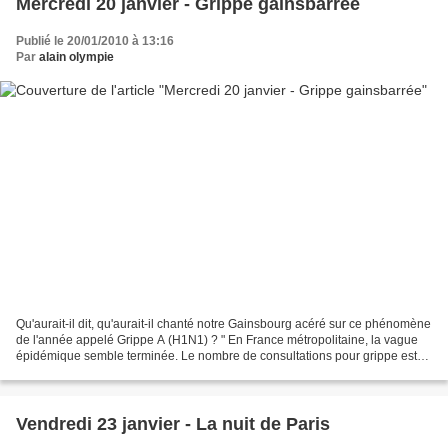
Mercredi 20 janvier - Grippe gainsbarrée
Publié le 20/01/2010 à 13:16
Par
alain olympie
Qu'aurait-il dit, qu'aurait-il chanté notre Gainsbourg acéré sur ce phénomène
de l'année appelé Grippe A (H1N1) ? " En France métropolitaine, la vague
épidémique semble terminée. Le nombre de consultations pour grippe est
désormais en dessous du seuil...
Vendredi 23 janvier - La nuit de Paris