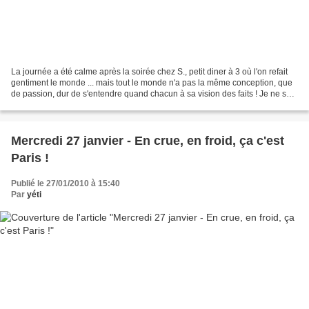
La journée a été calme après la soirée chez S., petit diner à 3 où l'on refait
gentiment le monde ... mais tout le monde n'a pas la même conception, que
de passion, dur de s'entendre quand chacun à sa vision des faits ! Je ne suis
pas mes deux compères...
Mercredi 27 janvier - En crue, en froid, ça c'est
Paris !
Publié le 27/01/2010 à 15:40
Par
yéti