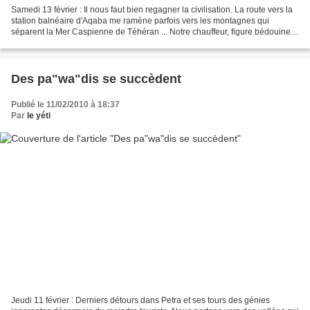
Samedi 13 février : Il nous faut bien regagner la civilisation. La route vers la
station balnéaire d'Aqaba me ramène parfois vers les montagnes qui
séparent la Mer Caspienne de Téhéran ... Notre chauffeur, figure bédouine,
conduit son bus comme un chameau...
Des pa"wa"dis se succèdent
Publié le 11/02/2010 à 18:37
Par
le yéti
Jeudi 11 février : Derniers détours dans Petra et ses tours des génies