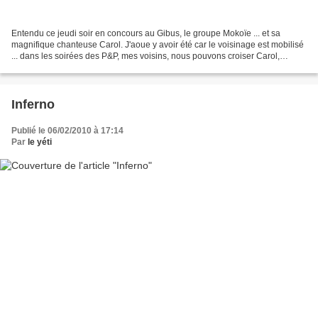
Entendu ce jeudi soir en concours au Gibus, le groupe Mokoïe ... et sa
magnifique chanteuse Carol. J'aoue y avoir été car le voisinage est mobilisé
... dans les soirées des P&P, mes voisins, nous pouvons croiser Carol,
toujours sourire ... ça aide au...
Inferno
Publié le 06/02/2010 à 17:14
Par
le yéti